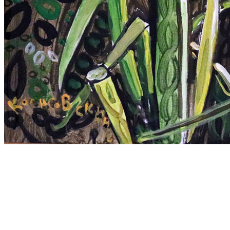
1119.-Лук,-50х60,-Кха,-2008
308.-Цветы-в-желтой-бутылке-кт-60х60-2008
159.-Натюрморт-86х70-кт-2009г
386.-Натюрморт-66х60-кт-2010
1147.-Н-т-с-гитарой,-153х153,-фм,-2009