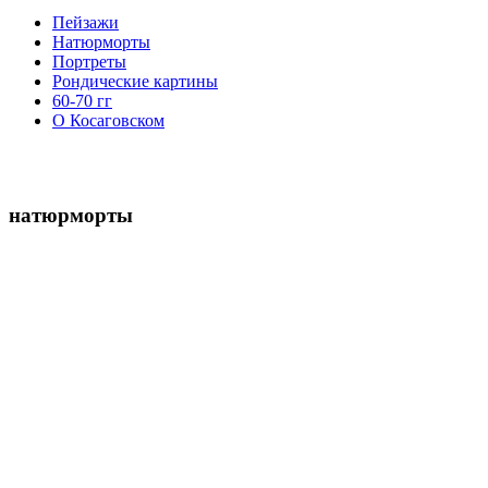
Пейзажи
Натюрморты
Портреты
Рондические картины
60-70 гг
О Косаговском
натюрморты
020.-Цветы-ночью-Х.А.-хт-50х90-2002г
003.-Натюрморт-с-чайником-на-кухне-1996-40×60-оргалит-тем
1135.-Клевер-и-чайник,-15,5х13,5,-хм,-1990