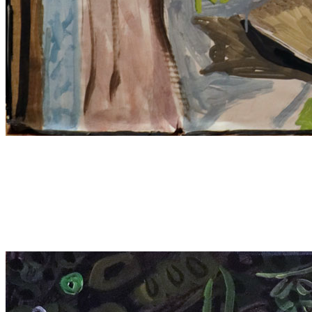
1132.-Натюрморт-с-астрами-71х103-кт-2020
1149.-Натюрморт-с-куклой,-152х138,-фм,-2009
368.-Цветы-и-птицы-хтл-45х38-1989
016.-Танище-на-день-рождения-2009-г-87х70
380.-Натюрморт-со-стулом-и-телефоном-хм-65х54-1992