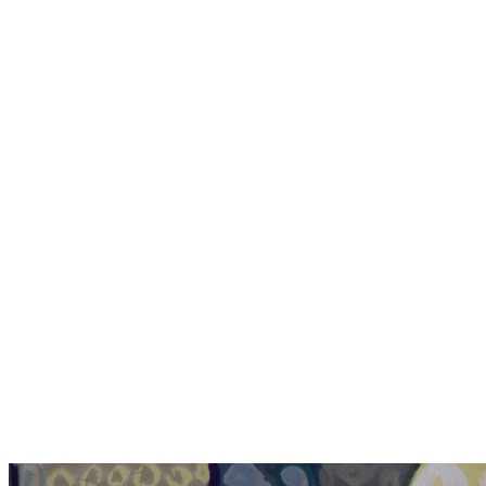
247.-Увядшие-тюльпаны-хтл-54х96-1989
1117.-Букет-от-Розы-Тевосян,5030,ктл.1999
177.-Натюрморт-со-стулом-64х65
263.-Стол-на-кухне-акрк-45х52-1996
/
383.-Красный-столик-кт-60х50-1969
383. Красный столик / 60х50 / картон, темпера / 1969
406.-Камин-.-Тбилиси-кш-79х70-1973
406. Камин. Тбилиси / 79х70 / картон, гуашь / 1973
155.-Розы-в-тазу-км-84х84-79г
155. Розы в тазу / картон, масло / 84х84 / 1979г