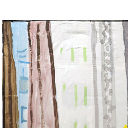
021.-Цветы-днем-50х90-хт-2002г
084.-Букет-с-пионами,-Елец-хт-99х99-1991г