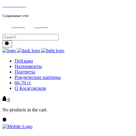
8 905 705 21 98
Социальные сети:
Youtube
Facebook
Пейзажи
Натюрморты
Портреты
Рондические картины
60-70 гг
О Косаговском
0
No products in the cart.