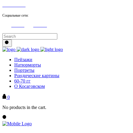
8 905 705 21 98
Социальные сети:
Youtube
Facebook
Пейзажи
Натюрморты
Портреты
Рондические картины
60-70 гг
О Косаговском
0
No products in the cart.