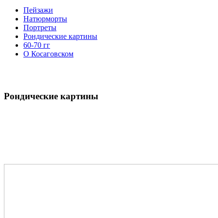
Пейзажи
Натюрморты
Портреты
Рондические картины
60-70 гг
О Косаговском
Рондические картины