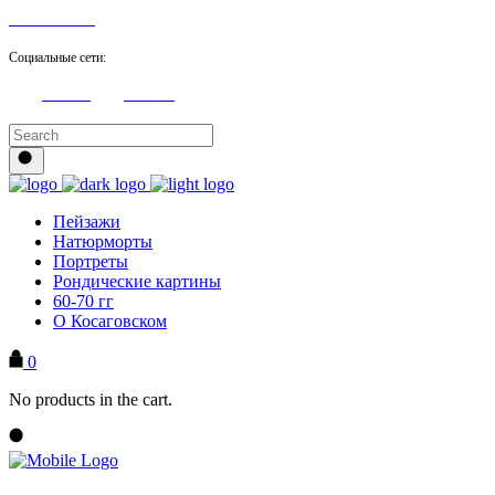
8 905 705 21 98
Социальные сети:
Youtube
Facebook
Пейзажи
Натюрморты
Портреты
Рондические картины
60-70 гг
О Косаговском
0
No products in the cart.