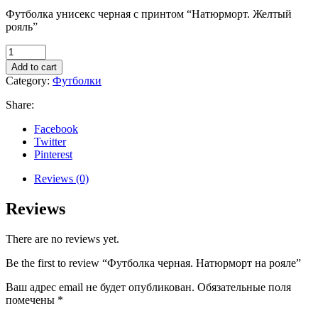
Футболка унисекс черная с принтом “Натюрморт. Желтый
рояль”
Футболка
черная.
Add to cart
Натюрморт
Category:
Футболки
на
рояле
Share:
quantity
Facebook
Twitter
Pinterest
Reviews (0)
Reviews
There are no reviews yet.
Be the first to review “Футболка черная. Натюрморт на рояле”
Ваш адрес email не будет опубликован.
Обязательные поля
помечены
*