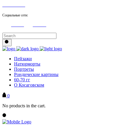
8 905 705 21 98
Социальные сети:
Youtube
Facebook
Пейзажи
Натюрморты
Портреты
Рондические картины
60-70 гг
О Косаговском
0
No products in the cart.